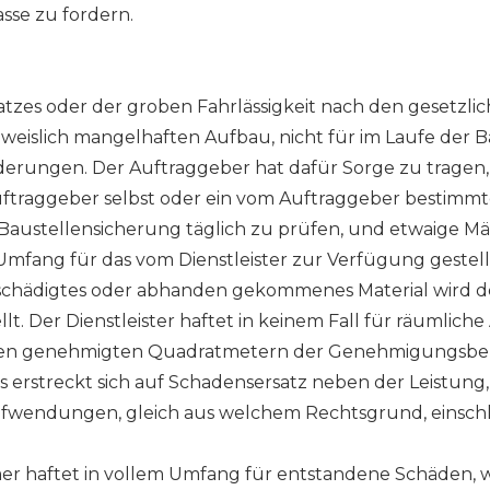
asse zu fordern.
Vorsatzes oder der groben Fahrlässigkeit nach den geset
hweislich mangelhaften Aufbau, nicht für im Laufe der
erungen. Der Auftraggeber hat dafür Sorge zu tragen, 
ftraggeber selbst oder ein vom Auftraggeber bestimmter
r Baustellensicherung täglich zu prüfen, und etwaige M
Umfang für das vom Dienstleister zur Verfügung gestell
eschädigtes oder abhanden gekommenes Material wird d
lt. Der Dienstleister haftet in keinem Fall für räumli
mit den genehmigten Quadratmetern der Genehmigung
 erstreckt sich auf Schadensersatz neben der Leistung,
fwendungen, gleich aus welchem Rechtsgrund, einschl
 haftet in vollem Umfang für entstandene Schäden, we