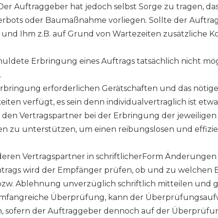
Der Auftraggeber hat jedoch selbst Sorge zu tragen, da
everbots oder Baumaßnahme vorliegen. Sollte der Auft
 und Ihm z.B. auf Grund von Wartezeiten zusätzliche Ko
schuldete Erbringung eines Auftrags tatsächlich nicht mö
.
gserbringung erforderlichen Gerätschaften und das nötig
en verfügt, es sein denn individualvertraglich ist etwas
en Vertragspartner bei der Erbringung der jeweiligen
 zu unterstützen, um einen reibungslosen und effizien
nderen Vertragspartner in schriftlicherForm Änderunge
ntrags wird der Empfänger prüfen, ob und zu welche
zw. Ablehnung unverzüglich schriftlich mitteilen und 
mfangreiche Überprüfung, kann der Überprüfungsaufwa
 sofern der Auftraggeber dennoch auf der Überprüfun