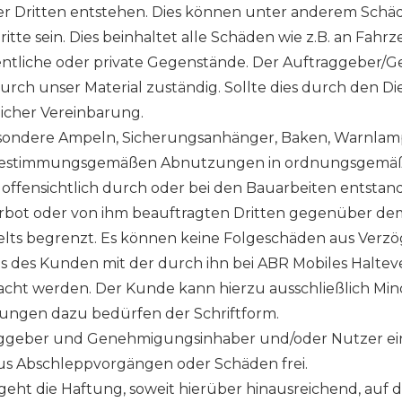
oder Dritten entstehen. Dies können unter anderem Sch
ritte sein. Dies beinhaltet alle Schäden wie z.B. an F
fentliche oder private Gegenstände. Der Auftraggeber/
rch unser Material zuständig. Sollte dies durch den D
ftlicher Vereinbarung.
sbesondere Ampeln, Sicherungsanhänger, Baken, Warnla
estimmungsgemäßen Abnutzungen in ordnungsgemäßem 
i offensichtlich durch oder bei den Bauarbeiten entsta
erbot oder von ihm beauftragten Dritten gegenüber dem
gelts begrenzt. Es können keine Folgeschäden aus Verzö
 des Kunden mit der durch ihn bei ABR Mobiles Halteve
 werden. Der Kunde kann hierzu ausschließlich Minde
rungen dazu bedürfen der Schriftform.
traggeber und Genehmigungsinhaber und/oder Nutzer e
aus Abschleppvorgängen oder Schäden frei.
 geht die Haftung, soweit hierüber hinausreichend, auf d