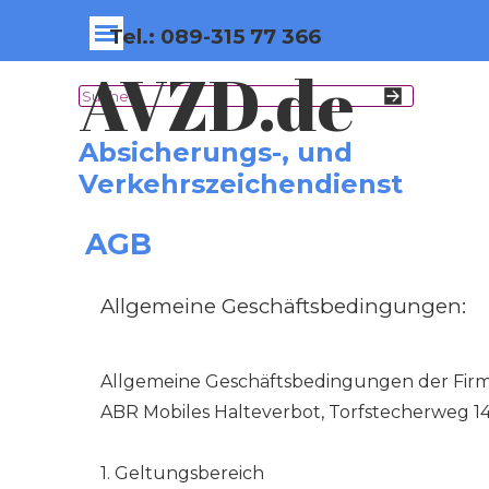
Direkt zum Seiteninhalt
Menü überspringen
Tel.: 089-315 77 366
AVZD.de
Absicherungs-, und 
Verkehrszeichendienst
AGB
Allgemeine Geschäftsbedingungen:
Allgemeine Geschäftsbedingungen der Fir
ABR Mobiles Halteverbot, Torfstecherweg 14
1. Geltungsbereich